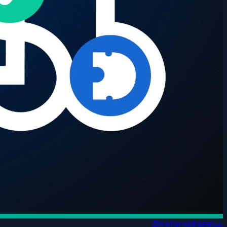
بله
@mohamadraziei