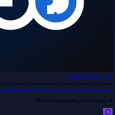
واتساپ
+90 544 199 87 40
کنسرت خارجی
کنسرت ترکیه
کنسرت استانبول
فستیوال تکنو
بلیط هارد تکنو
مجله
هتل‌ها
اجاره قایق و یات
رویدادهای رایگان
اینستاگرام
واتساپ
تلگرام
قوانین
ح
© دیجی بلیط – تمامی حقوق محفوظ است ۱۴۰۵