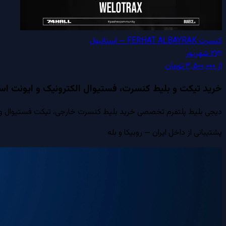
کنسرت FERHAT ALBAYRAK — استانبول
۲۱ شهریور
از
۳٬۵۰۰٬۰۰۰
تومان
خرید تیکت و بلیط کنسرت، فستیوال الکترونیک و ایونت است
دیجی بلیط پلتفرم تخصصی خرید بلیط کنسرت خارجی، تیکت فستیوال و ایون
پشتیبانی از داخل ایران — روبیکا و بله