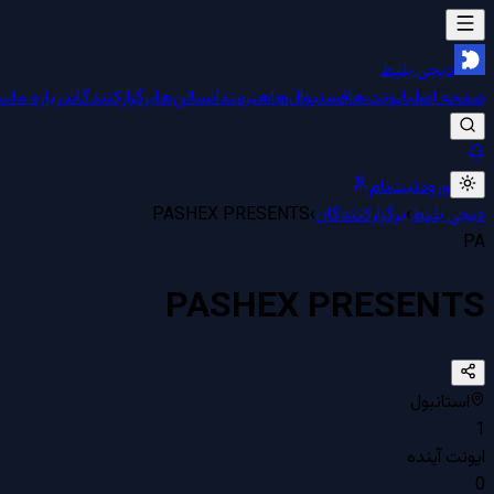
دیجی بلیط
صفحه اصلی
ایونت‌ها
فستیوال‌ها
هنرمندان
سالن‌ها
برگزارکنندگان
درباره ما
سو
ورود
ثبت‌نام
دیجی بلیط
›
برگزارکنندگان
›
PASHEX PRESENTS
PA
PASHEX PRESENTS
استانبول
1
ایونت آینده
0