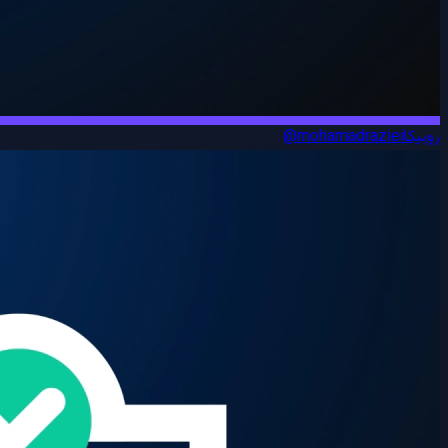
روبیکا
@mohamadraziei