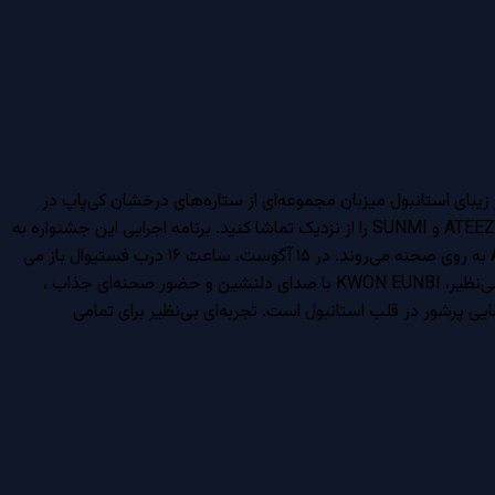
ل 2026، یکی از هیجان‌انگیزترین رویدادهای موسیقی منطقه را رقم خواهد زد. در تاریخ ۱۴ و ۱۵ آگوست، شهر زیبای استانبول میزبان مجموعه‌ای از ستاره‌های درخشان کی‌پاپ در
Festival Park Yenikapı خواهد بود. این فستیوال بی‌نظیر، فرصتی است تا اجراهای زنده و پرشور هنرمندانی چون ATEEZ، MONSTA X، KWON EUNBI و SUNMI را از نزدیک تماشا کنید. برنامه اجرایی این جشنواره به
شرح زیر است: در ۱۴ آگوست، ساعت ۱۶ درب فستیوال باز می شود. ساعت 20:00 KWON EUNBI و سپس در ساعت 21:00 گروه محبوب ATEEZ به روی صحنه می‌روند. در ۱۵ آگوست، ساعت ۱۶ درب فستیوال باز می
شود. ساعت 20:00 SUMNI و سپس در ساعت 21:00 گروه محبوب MONSTA X به روی صحنه می‌روند. ATEEZ با اجراهای قدرتمند و کاریزمای بی‌نظیر، KWON EUNBI با صدای دلنشین و حضور صحنه‌ای جذاب ،
پرشور در قلب استانبول است. تجربه‌ای بی‌نظیر برای تمامی