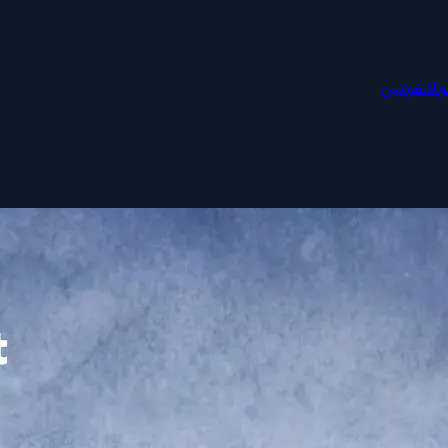
الات
قوانین