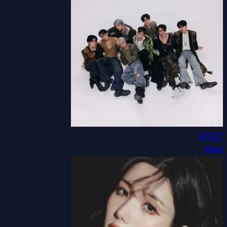
ATEEZ
kpop