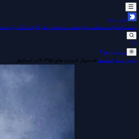
دیجی بلیط
صفحه اصلی
ایونت‌ها
فستیوال‌ها
هنرمندان
سالن‌ها
برگزارکنندگان
درباره ما
سو
ورود
ثبت‌نام
دیجی بلیط
›
ایونت‌ها
›
فستیوال کنسرت های K-Pop در استانبول