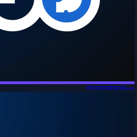
روبیکا
@mohamadraziei