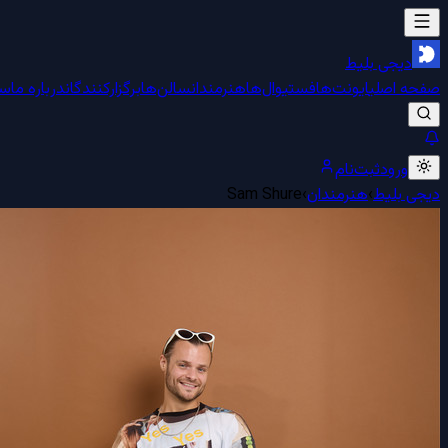
دیجی بلیط
صفحه اصلی
ایونت‌ها
فستیوال‌ها
هنرمندان
سالن‌ها
برگزارکنندگان
درباره ما
سو
ورود
ثبت‌نام
دیجی بلیط
›
هنرمندان
›
Sam Shure