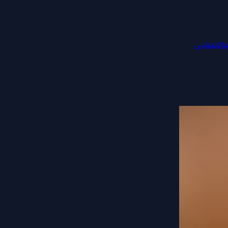
الات
قوانین