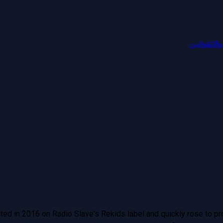
الات
قوانین
ed in 2016 on Radio Slave's Rekids label and quickly rose to pr