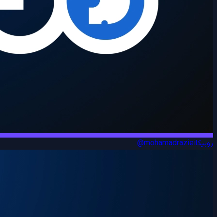
روبیکا
@mohamadraziei