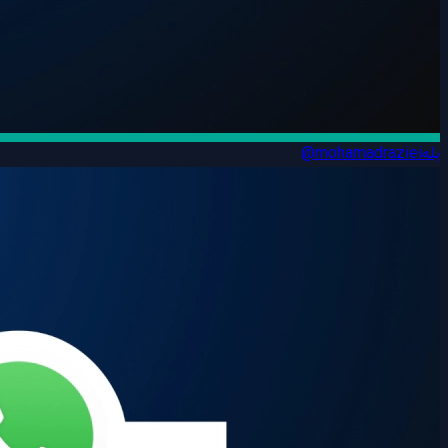
بله
@mohamadraziei