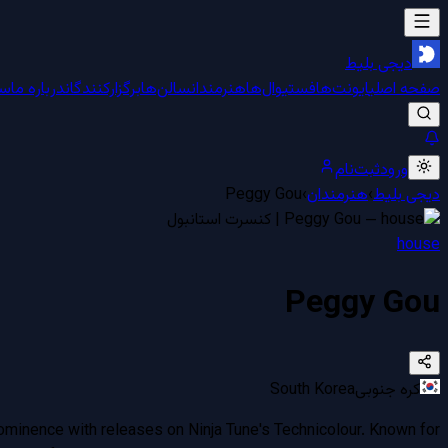
دیجی بلیط
صفحه اصلی
ایونت‌ها
فستیوال‌ها
هنرمندان
سالن‌ها
برگزارکنندگان
درباره ما
سو
ورود
ثبت‌نام
دیجی بلیط
›
هنرمندان
›
Peggy Gou
house
Peggy Gou
کره جنوبی
South Korea
ominence with releases on Ninja Tune's Technicolour. Known for