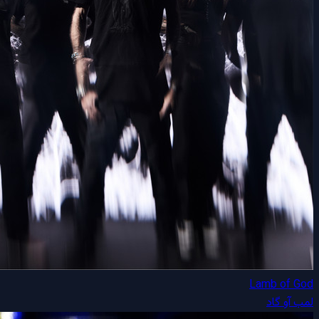
Lamb of God
لمب آو گاد