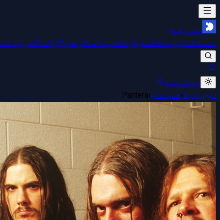
دیجی بلیط
صفحه اصلی
ایونت‌ها
فستیوال‌ها
هنرمندان
سالن‌ها
برگزارکنندگان
درباره ما
سو
ورود
ثبت‌نام
دیجی بلیط
›
هنرمندان
›
Pantera