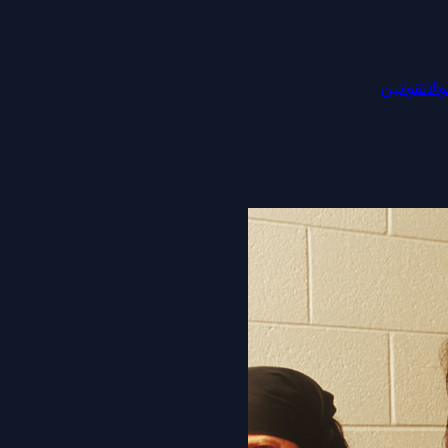
الات
قوانین