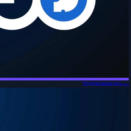
روبیکا
@mohamadraziei