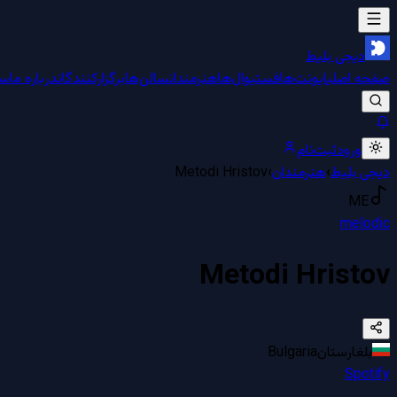
دیجی بلیط
صفحه اصلی
ایونت‌ها
فستیوال‌ها
هنرمندان
سالن‌ها
برگزارکنندگان
درباره ما
سو
ورود
ثبت‌نام
دیجی بلیط
›
هنرمندان
›
Metodi Hristov
ME
melodic
Metodi Hristov
بلغارستان
Bulgaria
Spotify