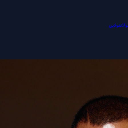
الات
قوانین