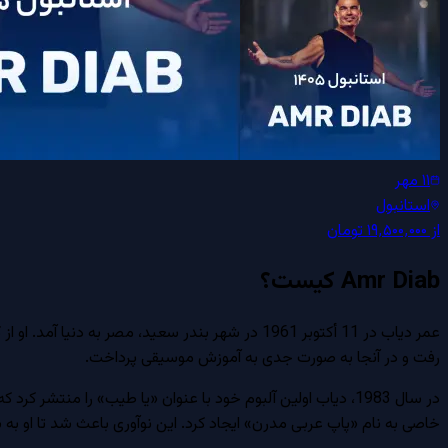
۱۱ مهر
استانبول
از
۱۹٬۵۰۰٬۰۰۰
تومان
Amr Diab
کیست؟
عمر دیاب در 11 أكتوبر 1961 در شهر بندر سعید، م
رفت و در آنجا به صورت جدی به آموزش موسیقی پرداخت.
در سال 1983، دیاب اولین آلبوم خود با عنوان «يا طيب» را م
خاصی به نام «پاپ عربی مدرن» ایجاد کرد. این نوآوری باعث شد تا او به