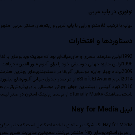
نوآوری در پاپ عربی
دیاب با ترکیب فلامنکو و رایی با پاپ غربی و ریتم‌های سنتی عربی، مفهوم 
دستاوردها و افتخارات
1992
اولین هنرمند مصری و خاورمیانه‌ای بود که موزیک ویدیوهای با فنا
1996
اولین جایزه جهانی موسیقی خود را برای آلبوم «نور العین» دریافت 
2009
برنده چهار جایزه موسیقی آفریقا در دسته‌بندی‌های بهترین هنرمند، آلبوم،
2014
آلبوم «Shoft El Ayam» او در صدر جدول جهانی آلبوم‌های بیلبورد قرار گرفت و او را به اولین هنرمند مصری و خاورمیانه‌ای تبدیل کرد که به این موفقیت دست یافته است.
2016
رکورد گینس «بیشترین جوایز جهانی موسیقی برای پرفروش‌ترین هن
نامشخص
آهنگ «Tamally Maak» او توسط رولینگ استون در صدر لیست «۵۰ بهترین آهنگ پاپ عربی قرن ۲۱» قرار گرفت.
لیبل Nay for Media
Nay for Media یک شرکت رسانه‌ای با خدمات کامل است که دف
از طریق استودیوهای Nay منتشر می‌کند. همچنین مدیریت هنری عمرو دیاب را به صورت انحصاری در سراسر جهان بر عهده دارد.