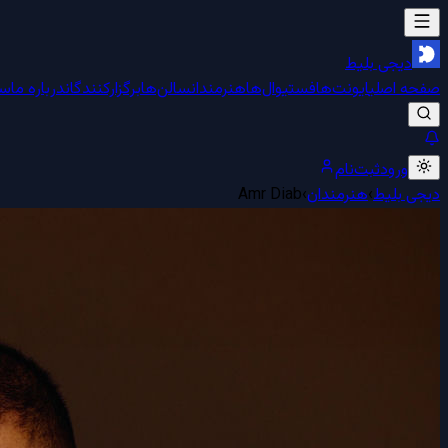
دیجی بلیط
صفحه اصلی
ایونت‌ها
فستیوال‌ها
هنرمندان
سالن‌ها
برگزارکنندگان
درباره ما
سو
ورود
ثبت‌نام
دیجی بلیط
›
هنرمندان
›
Amr Diab