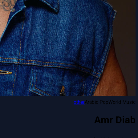
other
Arabic Pop
World Music
Amr Diab