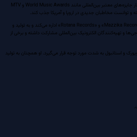
در طول دهه‌های 1990 و 2000، عمر دیاب با آلبوم‌های موفقی همچون «نور العين»، «تمليح» و «الليلة» به شهرت جهانی دست یافت. او چندین بار جایزه‌های معتبر بین‌المللی مانند World Music Awards و MTV
عمر دیاب علاوه بر فعالیت‌های هنری، به عنوان یک کارآفرین در صنعت موسیقی نیز فعال است. او برچسب‌های موسیقی خود را تحت نام‌های «Mazzika Records» و «Rotana Records» اداره می‌کند و به تولید و
ردازد. دیاب همچنین در پروژه‌های همکاری با دی‌جی‌ها و تهیه‌کنندگان الکترونیک بین‌المللی مشارکت داشته و برخی از
ورک و استانبول به شدت مورد توجه قرار می‌گیرد. او همچنان به تولید
.